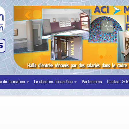
P
r
é
c
e
d
e
n
t
e de formation
Le chantier d’insertion
Partenaires
Contact & 