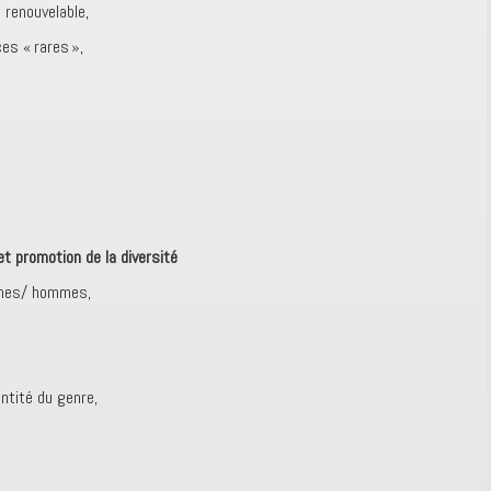
renouvelable,
s « rares »,
t promotion de la diversité
mmes/ hommes,
entité du genre,